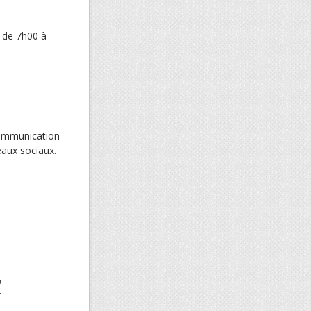
t de 7h00 à
 communication
eaux sociaux.
E