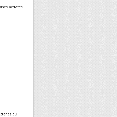
ines activités
etteries du